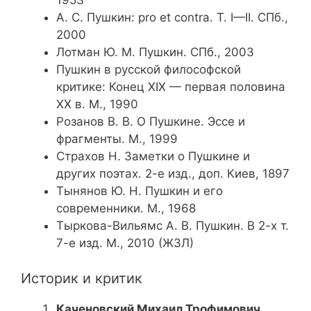
1953
А. С. Пушкин: pro et contra. T. I—II. СПб.,
2000
Лотман Ю. М. Пушкин. СПб., 2003
Пушкин в русской философской
критике: Конец XIX — первая половина
XX в. М., 1990
Розанов В. В. О Пушкине. Эссе и
фрагменты. М., 1999
Страхов Н. Заметки о Пуш­кине и
других поэтах. 2-е изд., доп. Киев, 1897
Тынянов Ю. Н. Пуш­кин и его
современники. М., 1968
Тыркова-Вильямс А. В. Пушкин. В 2-х т.
7-е изд. М., 2010 (ЖЗЛ)
Историк и критик
Каченовский Михаил Трофимович