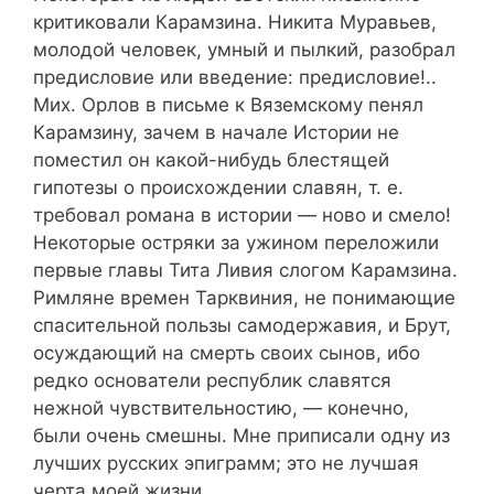
критиковали Карамзина. Никита Муравьев,
молодой человек, умный и пылкий, разобрал
предисловие или введение: предисловие!..
Мих. Орлов в письме к Вяземскому пенял
Карамзину, зачем в начале Истории не
поместил он какой-нибудь блестящей
гипотезы о происхождении славян, т. е.
требовал романа в истории — ново и смело!
Некоторые остряки за ужином переложили
первые главы Тита Ливия слогом Карамзина.
Римляне времен Тарквиния, не понимающие
спасительной пользы самодержавия, и Брут,
осуждающий на смерть своих сынов, ибо
редко основатели республик славятся
нежной чувствительностию, — конечно,
были очень смешны. Мне приписали одну из
лучших русских эпиграмм; это не лучшая
черта моей жизни.