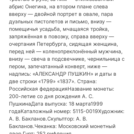
абрис Онегина, на втором плане слева
вверху — двойной портрет в овале, пара
дуэльных пистолетов и письмо, внизу —
помещичья усадьба, мчащаяся тройка,
запряжённая в повозку, справа вверху —
очертания Петербурга, сидящая женщина,
перед ней — коленопреклонённый мужчина,
внизу — свеча в подсвечнике, чернильница с
пером, запечатанный конверт, ниже —
надпись: «АЛЕКСАНДР ПУШКИН» и даты в
две строки «1799» «1837». Страна:
Российская федерацияНазвание монеты:
200-летие со дня рождения А. С.
ПушкинаДата выпуска: 18 марта1999
годаКаталожный номер: 5115-0019Художник:
А. В. Бакланов.Скульптор: А. В.
Бакланов.Чеканка: Московский монетный
двор.Гурт: 252 рифления