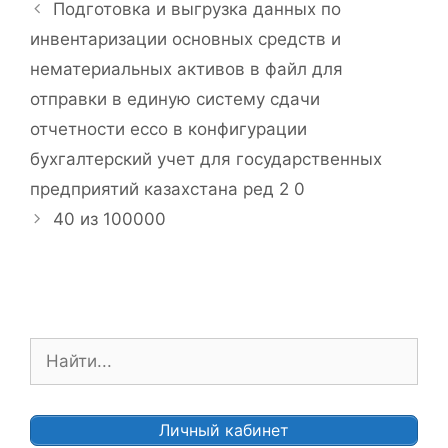
у
Н
Подготовка и выгрузка данных по
б
а
инвентаризации основных средств и
р
в
нематериальных активов в файл для
и
и
отправки в единую систему сдачи
к
г
и
отчетности ессо в конфигурации
а
ц
бухгалтерский учет для государственных
и
предприятий казахстана ред 2 0
я
40 из 100000
з
а
п
и
с
П
и
о
и
с
Личный кабинет