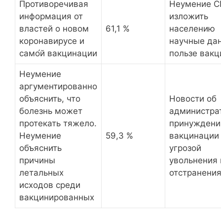
Противоречивая
Неумение 
информация от
изложить
властей о новом
61,1 %
населению
коронавирусе и
научные да
само́й вакцинации
пользе вак
Неумение
аргументированно
объяснить, что
Новости об
болезнь может
администра
протекать тяжело.
принуждени
Неумение
59,3 %
вакцинации
объяснить
угрозой
причины
увольнения 
летальных
отстранени
исходов среди
вакцинированных