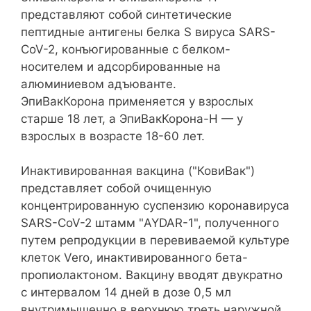
представляют собой синтетические
пептидные антигены белка S вируса SARS-
CoV-2, конъюгированные с белком-
носителем и адсорбированные на
алюминиевом адъюванте.
ЭпиВакКорона применяется у взрослых
старше 18 лет, а ЭпиВакКорона-Н — у
взрослых в возрасте 18-60 лет.
Инактивированная вакцина ("КовиВак")
представляет собой очищенную
концентрированную суспензию коронавируса
SARS-CoV-2 штамм "AYDAR-1", полученного
путем репродукции в перевиваемой культуре
клеток Vero, инактивированного бета-
пропиолактоном. Вакцину вводят двукратно
с интервалом 14 дней в дозе 0,5 мл
внутримышечно в верхнюю треть наружной