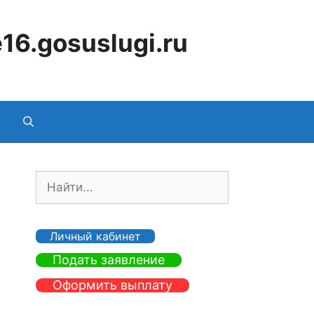
16.gosuslugi.ru
П
о
и
с
Личный кабинет
к
Подать заявление
:
Оформить выплату