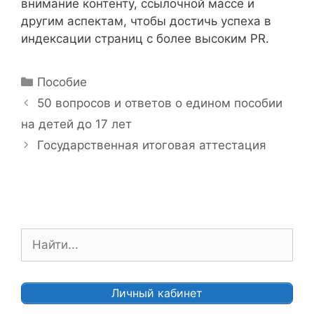
внимание контенту, ссылочной массе и
другим аспектам, чтобы достичь успеха в
индексации страниц с более высоким PR.
Р
Пособие
у
Н
50 вопросов и ответов о едином пособии
б
а
на детей до 17 лет
р
в
Государственная итоговая аттестация
и
и
к
г
и
а
ц
и
П
я
о
з
и
а
с
Личный кабинет
п
к
и