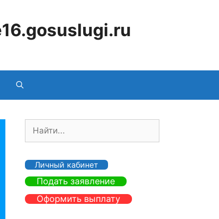
16.gosuslugi.ru
П
о
и
с
Личный кабинет
к
Подать заявление
:
Оформить выплату