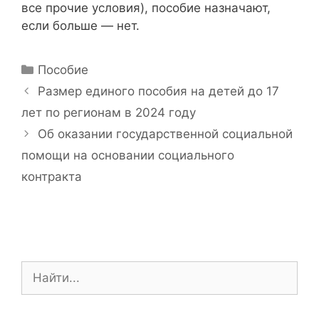
все прочие условия), пособие назначают,
если больше — нет.
Р
Пособие
у
Н
Размер единого пособия на детей до 17
б
а
лет по регионам в 2024 году
р
в
Об оказании государственной социальной
и
и
помощи на основании социального
к
г
и
контракта
а
ц
и
я
з
а
П
п
о
и
и