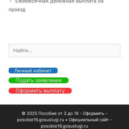
Ежемесячная денежная выплата на
и
и
проезд
к
г
и
а
ц
и
я
П
з
о
а
и
п
с
и
Личный кабинет
к
с
Подать заявление
:
и
Оформить выплату
© 2025 Пособие от 3 до 16 - Оформить -
posobie16.gosuslugi.ru
• Официальный сайт -
posobie16.gosuslugi.ru