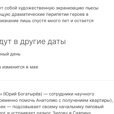
ет собой художественную экранизацию пьесы
ющую драматические перипетии героев в
ризнание лишь спустя много лет и остается
дут в другие даты
иный день
а изменится в мае
н (Юрий Богатырёв) — сотрудники научного
временно помочь Анатолию с получением квартиры),
век — подсовывает своему начальнику липовый
ог и устраивает разнос Зилову и Саяпину.