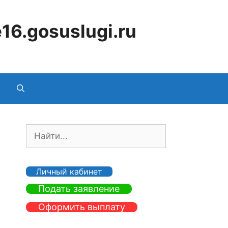
16.gosuslugi.ru
П
о
и
с
Личный кабинет
к
Подать заявление
:
Оформить выплату