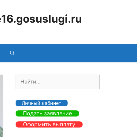
16.gosuslugi.ru
П
о
и
с
Личный кабинет
к
Подать заявление
:
Оформить выплату