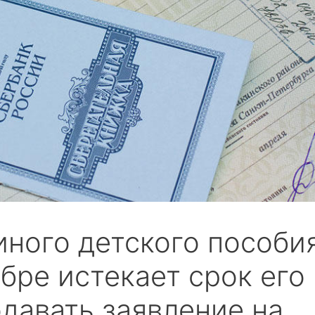
иного детского пособи
абре истекает срок его
давать заявление на