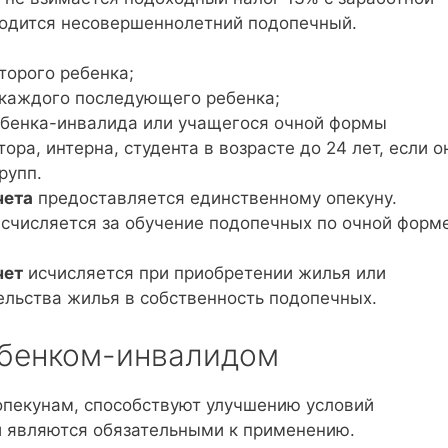
ходится несовершеннолетний подопечный.
торого ребенка;
и каждого последующего ребенка;
ебенка-инвалида или учащегося очной формы
ора, интерна, студента в возрасте до 24 лет, если о
рупп.
чета
предоставляется единственному опекуну.
счисляется за обучение подопечных по очной форм
чет
исчисляется при приобретении жилья или
ельства жилья в собственность подопечных.
ребенком-инвалидом
опекунам, способствуют улучшению условий
и являются обязательными к применению.