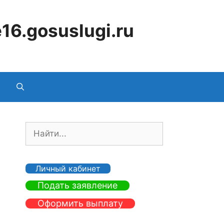
16.gosuslugi.ru
П
о
и
с
Личный кабинет
к
Подать заявление
:
Оформить выплату