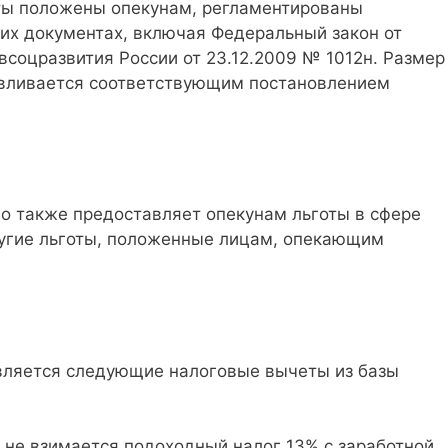
аты положены опекунам, регламентированы
гих документах, включая Федеральный закон от
всоцразвития России от 23.12.2009 № 1012н. Размер
авливается соответствующим постановлением
во также предоставляет опекунам льготы в сфере
ругие льготы, положенные лицам, опекающим
вляется следующие налоговые вычеты из базы
не взимается подоходный налог 13% с заработной