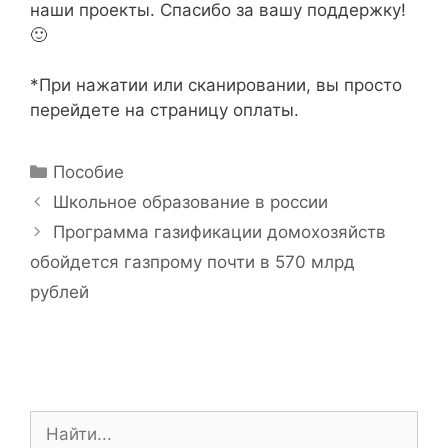
наши проекты. Спасибо за вашу поддержку!
🙂
*При нажатии или сканировании, вы просто
перейдете на страницу оплаты.
Р
Пособие
у
Н
Школьное образование в россии
б
а
Программа газификации домохозяйств
р
в
обойдется газпрому почти в 570 млрд
и
и
рублей
к
г
и
а
ц
и
я
П
з