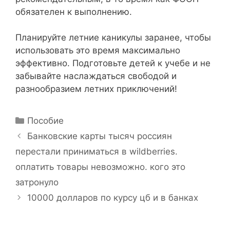
обязателен к выполнению.
Планируйте летние каникулы заранее, чтобы
использовать это время максимально
эффективно. Подготовьте детей к учебе и не
забывайте наслаждаться свободой и
разнообразием летних приключений!
Р
Пособие
у
Н
Банковские карты тысяч россиян
б
а
перестали приниматься в wildberries.
р
в
оплатить товары невозможно. кого это
и
и
затронуло
к
г
и
10000 долларов по курсу цб и в банках
а
ц
и