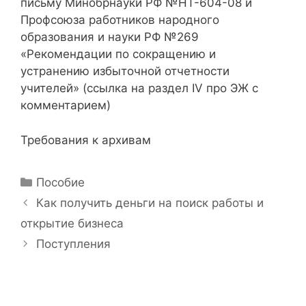
письму Минобрнауки РФ №НТ-604-08 и
Профсоюза работников народного
образования и науки РФ №269
«Рекомендации по сокращению и
устранению избыточной отчетности
учителей» (ссылка на раздел IV про ЭЖ с
комментарием)
Требования к архивам
Р
Пособие
у
Н
Как получить деньги на поиск работы и
б
а
открытие бизнеса
р
в
Поступления
и
и
к
г
и
а
ц