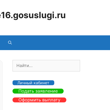
16.gosuslugi.ru
П
о
и
с
Личный кабинет
к
Подать заявление
:
Оформить выплату