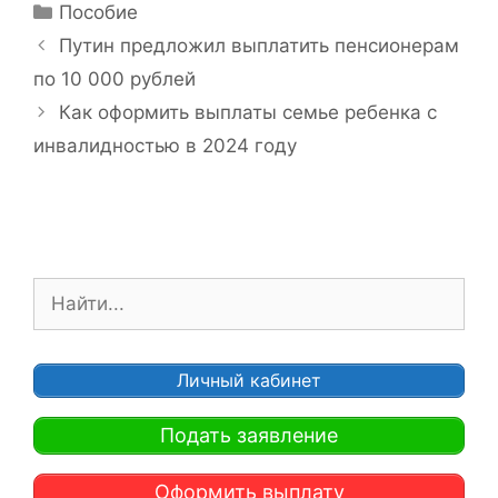
Р
Пособие
у
Н
Путин предложил выплатить пенсионерам
б
а
по 10 000 рублей
р
в
Как оформить выплаты семье ребенка с
и
и
инвалидностью в 2024 году
к
г
и
а
ц
и
я
П
з
о
а
и
п
с
и
Личный кабинет
к
с
:
и
Подать заявление
Оформить выплату