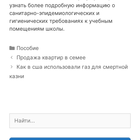
узнать более подробную информацию о
санитарно-эпидемиологических и
гигиенических требованиях к учебным
помещениям школы.
Р
Пособие
у
Н
Продажа квартир в семее
б
а
Как в сша использовали газ для смертной
р
в
казни
и
и
к
г
и
а
ц
и
П
я
о
з
и
а