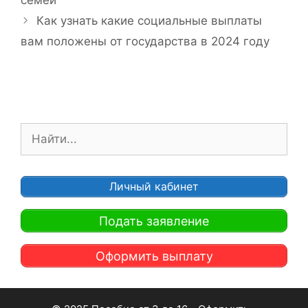
семей
и
и
Как узнать какие социальные выплаты
к
г
и
вам положены от государства в 2024 году
а
ц
и
я
з
а
П
п
о
и
и
с
с
Личный кабинет
и
к
:
Подать заявление
Оформить выплату