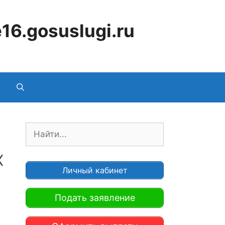
16.gosuslugi.ru
П
о
х
и
с
Личный кабинет
к
:
Подать заявление