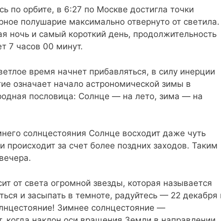
сь по орбите, в 6:27 по Москве достигла точки
рное полушарие максимально отвернуто от светила.
ая ночь и самый короткий день, продолжительность
т 7 часов 00 минут.
светлое время начнет прибавляться, в силу инерции
ие означает начало астрономической зимы в
родная пословица: Солнце ― на лето, зима ― на
мнего солнцестояния Солнце восходит даже чуть
и происходит за счет более поздних заходов. Таким
вечера.
сит от света огромной звезды, которая называется
ться и засыпать в темноте, радуйтесь — 22 декабря 
олнцестояние! Зимнее солнцестояние —
, когда наклон оси вращения Земли в направлении