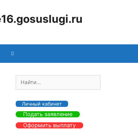
16.gosuslugi.ru
П
о
и
с
Личный кабинет
к
Подать заявление
:
Оформить выплату