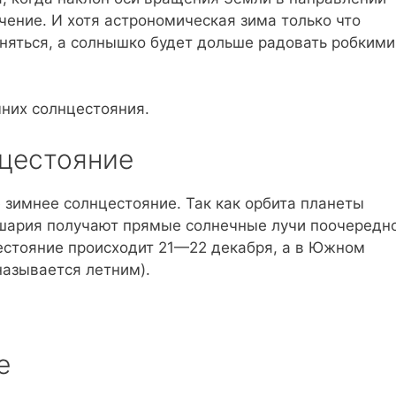
ение. И хотя астрономическая зима только что
иняться, а солнышко будет дольше радовать робкими
них солнцестояния.
нцестояние
 зимнее солнцестояние. Так как орбита планеты
ушария получают прямые солнечные лучи поочередно
естояние происходит 21—22 декабря, а в Южном
называется летним).
е