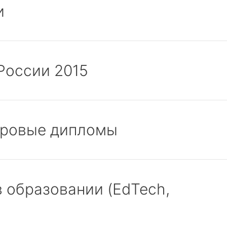
и
России 2015
фровые дипломы
в образовании (EdTech,