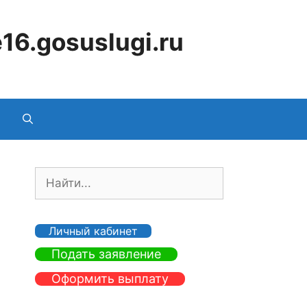
16.gosuslugi.ru
П
о
и
с
Личный кабинет
к
Подать заявление
:
Оформить выплату