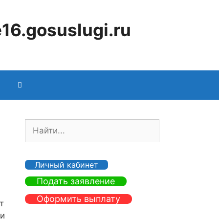
16.gosuslugi.ru
П
о
и
с
Личный кабинет
к
Подать заявление
:
Оформить выплату
т
 и