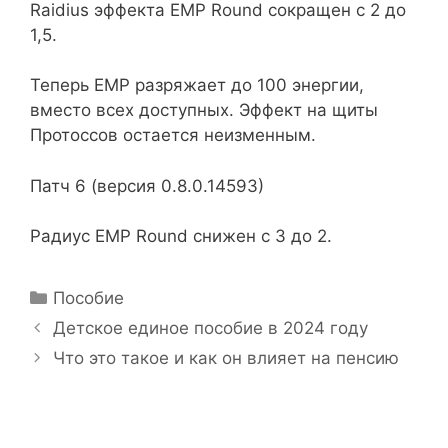
Raidius эффекта EMP Round сокращен с 2 до
1,5.
Теперь EMP разряжает до 100 энергии,
вместо всех доступных. Эффект на щиты
Протоссов остается неизменным.
Патч 6 (версия 0.8.0.14593)
Радиус EMP Round снижен с 3 до 2.
Р
Пособие
у
Н
Детское единое пособие в 2024 году
б
а
Что это такое и как он влияет на пенсию
р
в
и
и
к
г
и