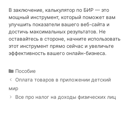
В заключение, калькулятор по БИР — это
мощный инструмент, который поможет вам
улучшить показатели вашего веб-сайта и
достичь максимальных результатов. Не
оставайтесь в стороне, начните использовать
этот инструмент прямо сейчас и увеличьте
эффективность вашего онлайн-бизнеса.
Р
Пособие
у
Н
Оплата товаров в приложении детский
б
а
мир
р
в
Все про налог на доходы физических лиц
и
и
к
г
и
а
ц