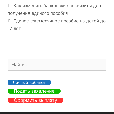
у
Н
Как изменить банковские реквизиты для
б
а
получения единого пособия
р
в
Единое ежемесячное пособие на детей до
и
и
17 лет
к
г
и
а
ц
и
я
П
з
о
а
и
п
с
и
Личный кабинет
к
с
Подать заявление
:
и
Оформить выплату