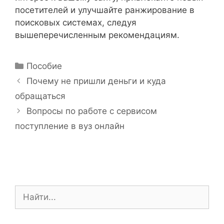
посетителей и улучшайте ранжирование в
поисковых системах, следуя
вышеперечисленным рекомендациям.
Р
Пособие
у
Н
Почему не пришли деньги и куда
б
а
обращаться
р
в
Вопросы по работе с сервисом
и
и
поступление в вуз онлайн
к
г
и
а
ц
и
я
П
з
о
а
и
п