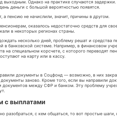
ед выходным. Однако на практике случаются задержки
день деньги с большой вероятностью появятся.
 а пенсию не начислили, значит, причины в другом.
пенсионерам, оказалось недостаточно средств для сво
кали в некоторых регионах страны.
одождать несколько дней, проблему решат и средства п
ий в банковской системе. Например, в финансовом учр
тв на специальном корсчете, с которого переводят пе
оступают на карту или в кассу.
аправили документы в Соцфонд — возможно, в них закр
 документы заново. Кроме того, если вы направили до
и документов между СФР и банком. Эту проблему учре
ут.
м с выплатами
но разобраться, с кем общаться, то вот простые шаги,