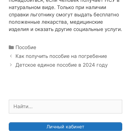
натуральном виде. Только при наличии
справки льготнику смогут выдать бесплатно
положенные лекарства, медицинские
изделия и оказать другие социальные услуги.
Р
Пособие
у
Н
Как получить пособие на погребение
б
а
Детское единое пособие в 2024 году
р
в
и
и
к
г
и
а
ц
П
и
о
я
и
з
с
Личный кабинет
а