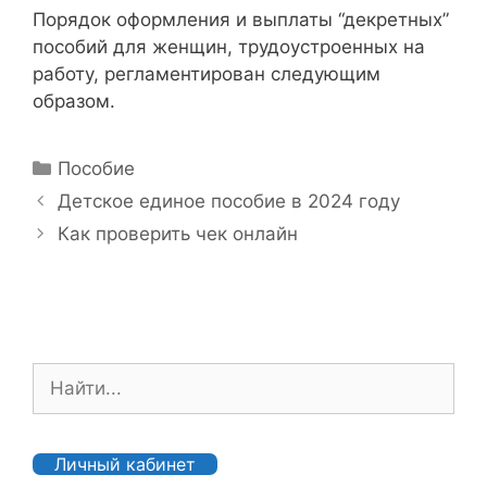
Порядок оформления и выплаты “декретных”
пособий для женщин, трудоустроенных на
работу, регламентирован следующим
образом.
Р
Пособие
у
Н
Детское единое пособие в 2024 году
б
а
Как проверить чек онлайн
р
в
и
и
к
г
и
а
ц
П
и
о
я
и
з
с
Личный кабинет
а
к