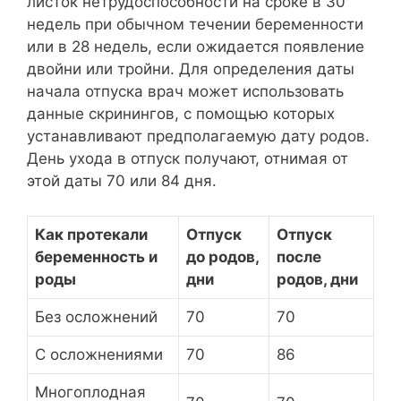
листок нетрудоспособности на сроке в 30
недель при обычном течении беременности
или в 28 недель, если ожидается появление
двойни или тройни. Для определения даты
начала отпуска врач может использовать
данные скринингов, с помощью которых
устанавливают предполагаемую дату родов.
День ухода в отпуск получают, отнимая от
этой даты 70 или 84 дня.
Как протекали
Отпуск
Отпуск
беременность и
до родов,
после
роды
дни
родов, дни
Без осложнений
70
70
С осложнениями
70
86
Многоплодная