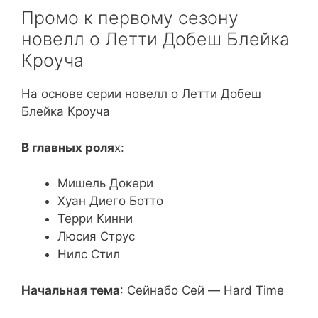
Промо к первому сезону
новелл о Летти Добеш Блейка
Кроуча
На основе серии новелл о Летти Добеш
Блейка Кроуча
В главных роля
х:
Мишель Докери
Хуан Диего Боттo
Терри Кинни
Люсия Струс
Нилс Стил
Начальная тема
: Сейнабо Сей — Hard Time