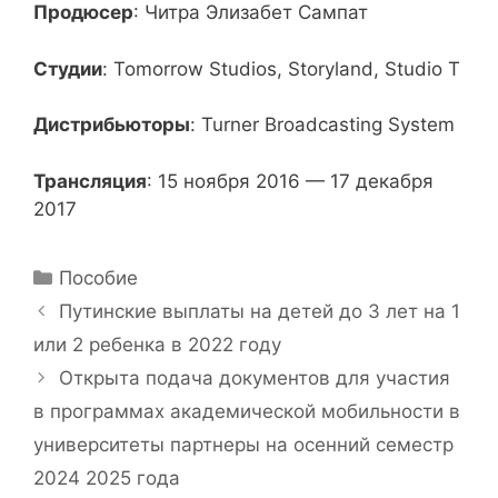
Продюсер
: Читра Элизабет Сампат
Студии
: Tomorrow Studios, Storyland, Studio T
Дистрибьюторы
: Turner Broadcasting System
Трансляция
: 15 ноября 2016 — 17 декабря
2017
Р
Пособие
у
Н
Путинские выплаты на детей до 3 лет на 1
б
а
или 2 ребенка в 2022 году
р
в
Открыта подача документов для участия
и
и
в программах академической мобильности в
к
г
и
университеты партнеры на осенний семестр
а
ц
2024 2025 года