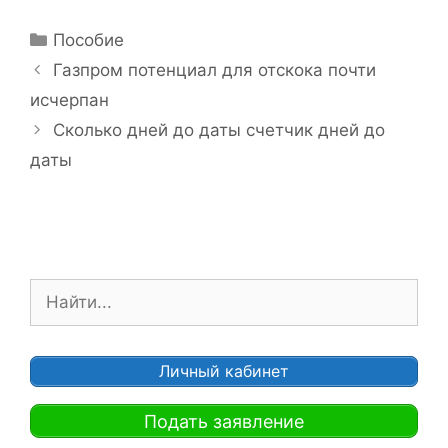
Р
Пособие
у
Н
Газпром потенциал для отскока почти
б
а
исчерпан
р
в
Сколько дней до даты счетчик дней до
и
и
даты
к
г
и
а
ц
и
я
П
з
о
а
и
п
с
и
Личный кабинет
к
с
:
и
Подать заявление