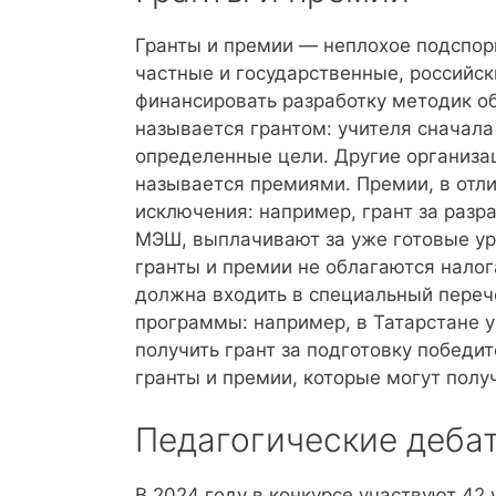
Гранты и премии — неплохое подспор
частные и государственные, российск
финансировать разработку методик об
называется грантом: учителя сначала 
определенные цели. Другие организа
называется премиями. Премии, в отлич
исключения: например, грант за разр
МЭШ, выплачивают за уже готовые уро
гранты и премии не облагаются налога
должна входить в специальный перече
программы: например, в Татарстане у
получить грант за подготовку победи
гранты и премии, которые могут полу
Педагогические деба
В 2024 году в конкурсе участвуют 42