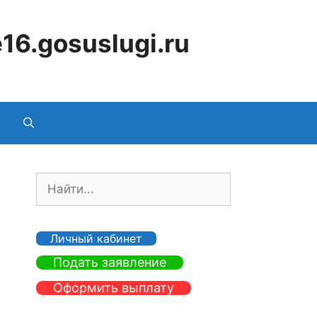
16.gosuslugi.ru
П
о
и
с
Личный кабинет
к
Подать заявление
:
Оформить выплату