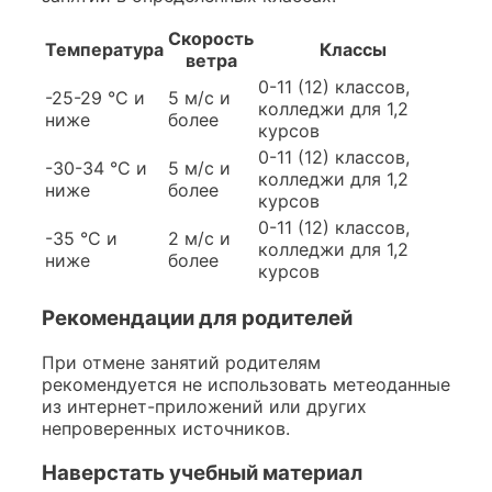
Скорость
Температура
Классы
ветра
0-11 (12) классов,
-25-29 °C и
5 м/с и
колледжи для 1,2
ниже
более
курсов
0-11 (12) классов,
-30-34 °C и
5 м/с и
колледжи для 1,2
ниже
более
курсов
0-11 (12) классов,
-35 °C и
2 м/с и
колледжи для 1,2
ниже
более
курсов
Рекомендации для родителей
При отмене занятий родителям
рекомендуется не использовать метеоданные
из интернет-приложений или других
непроверенных источников.
Наверстать учебный материал