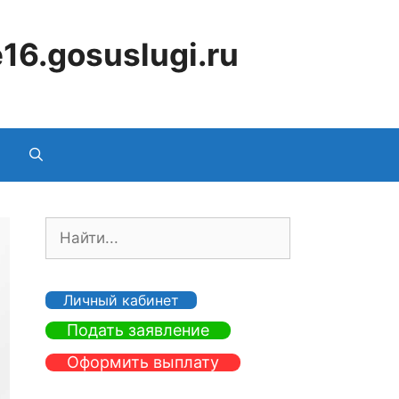
16.gosuslugi.ru
П
о
и
с
Личный кабинет
к
Подать заявление
:
Оформить выплату