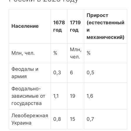
Прирост
1678
1719
(естественный
Население
год
год
и
механический)
Млн,
Млн, чел.
%
%
чел.
Феодалы и
0,3
6
0,5
армия
Феодально-
зависимые от
1,1
19
1,6
государства
Левобережная
0,8
15
0,7
Украина