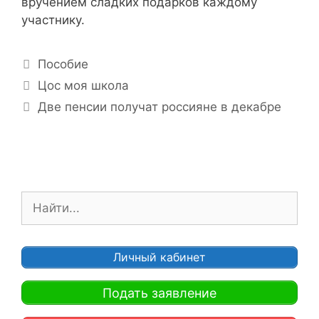
вручением сладких подарков каждому
участнику.
Р
Пособие
у
Н
Цос моя школа
б
а
Две пенсии получат россияне в декабре
р
в
и
и
к
г
и
а
ц
П
и
о
я
и
з
с
Личный кабинет
а
к
п
:
Подать заявление
и
с